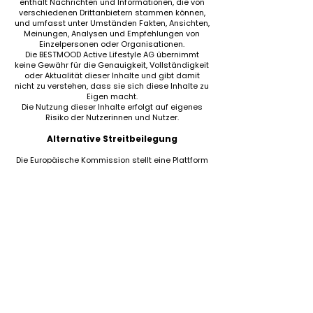
enthält Nachrichten und Informationen, die von
verschiedenen Drittanbietern stammen können,
und umfasst unter Umständen Fakten, Ansichten,
Meinungen, Analysen und Empfehlungen von
Einzelpersonen oder Organisationen.
Die BESTMOOD Active Lifestyle AG übernimmt
keine Gewähr für die Genauigkeit, Vollständigkeit
oder Aktualität dieser Inhalte und gibt damit
nicht zu verstehen, dass sie sich diese Inhalte zu
Eigen macht.
Die Nutzung dieser Inhalte erfolgt auf eigenes
Risiko der Nutzerinnen und Nutzer.
Alternative Streitbeilegung
Die Europäische Kommission stellt eine Plattform
zur Online-Streitbeilegung (OS) bereit, die Sie
unter
http://ec.europa.eu/consumers/odr/
finden.
Eine Teilnahme an einem
Streitbeilegungsverfahren vor einer
Verbraucherschlichtungsstelle ist für die
BESTMOOD Active Lifestyle AG
weder verpflichtend
noch beabsichtigt.
Fur unseren Newsletter anmelden
camps@bestmoodevents.de