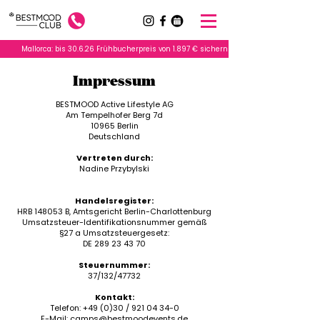
          Mallorca: bis 30.6.26 Frühbucherpreis von 1.897 € sichern           |         Deutschl
Impressum
BESTMOOD Active Lifestyle AG
Am Tempelhofer Berg 7d
10965 Berlin
Deutschland
Vertreten durch:
Nadine Przybylski
Handelsregister:
HRB 148053 B, Amtsgericht Berlin-Charlottenburg
Umsatzsteuer-Identifikationsnummer gemäß
§27 a Umsatzsteuergesetz:
DE
289 23 43 70
Steuernummer:
37/132/47732
Kontakt:
Telefon: +49 (0)30 / 921 04 34-0
E-Mail: camps@bestmoodevents.de